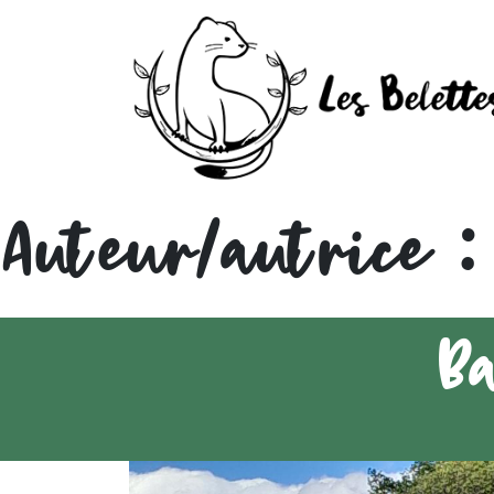
Auteur/autrice 
B